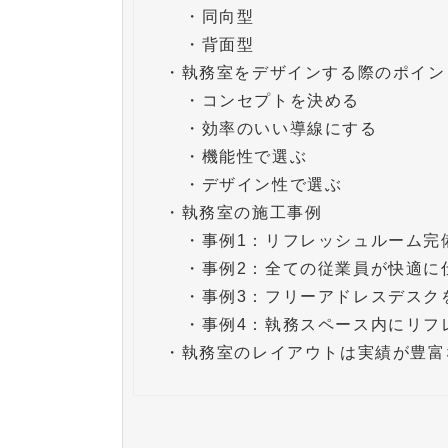
・
同向型
・
背面型
・
執務室をデザインする際のポイン
・
コンセプトを決める
・
効率のいい導線にする
・
機能性で選ぶ
・
デザイン性で選ぶ
・
執務室の施工事例
・
事例1：リフレッシュルーム完
・
事例2：全ての従業員が快適に
・
事例3：フリーアドレスデスク
・
事例4：執務スペース内にリフ
・
執務室のレイアウトは実績が豊富