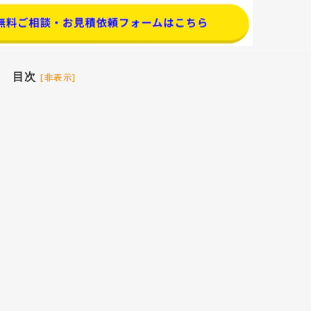
目次
[非表示]
い