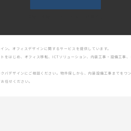
9時-18時 (土・日・祝日を除く)
ザイン。オフィスデザインに関するサービスを提供しています。
トをはじめ、オフィス移転、ICTソリューション、内装工事・設備工事
ラクバデザインにご相談ください。物件探しから、内装設備工事までをワ
てお任せください。