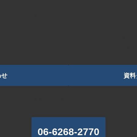
ス移転・リニューアルを失敗したく
タラクバデザインにお任せくだ
は
快適な
せください
お役
わせ
資料
お電話でのお問い合わせはこちら
06-6268-2770