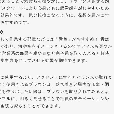
たえることで気持ちを穏やかにし、リラックスさせる効
デスクワークにより心身ともに疲労感を感じやすいため
効果的です。 気分転換になるように、発想を豊かにす
もおすすめです。
め
して作業する部屋などには「青色」がおすすめ！ 青は
果があり、海や空をイメージさせるのでオフィスも爽やか
い営業系の部署も紺や青など寒色系を取り入れると短時
て集中力をアップさせる効果が期待できます。
的に使用するより、アクセントにするとバランスが取れま
よく使用されるブラウンは、落ち着きと堅実な印象・調
間を作り出したい際は、ブラウンを取り入れてみるとよ
ラフルに、明るく見せることで社員のモチベーションや
の蓄積も減らすことができます。