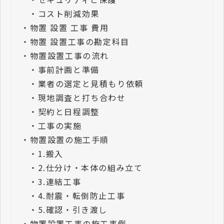
・
コスト削減効果
・
物置 設置 工事 費用
・
物置 設置工事の勘定科目
・
物置設置工事の流れ
・
事前計画と準備
・
業者の選定と見積もり依頼
・
現地調査と打ち合わせ
・
契約と日程調整
・
工事の実施
・
物置設置の施工手順
・
1.搬入
・
2.仕分け・本体の組み立て
・
3.連結工事
・
4.耐震・転倒防止工事
・
5.確認・引き渡し
・
物置設置工事の施工事例