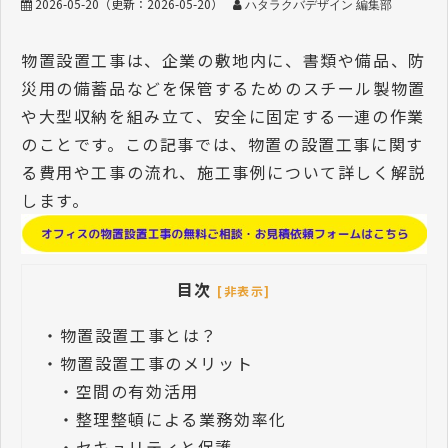
2026-05-20
（更新：
2026-05-20
）
ハタラクバデザイン 編集部
物置設置工事は、企業の敷地内に、書類や備品、防
災用の備蓄品などを保管するためのスチール製物置
や大型収納を組み立て、安全に固定する一連の作業
のことです。この記事では、物置の設置工事に関す
る費用や工事の流れ、施工事例について詳しく解説
します。
目次
[非表示]
・
物置設置工事とは？
・
物置設置工事のメリット
・
空間の有効活用
・
整理整頓による業務効率化
・
セキュリティと保護