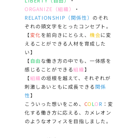
LIBERTY（自由）
・
ORGANIZE（組織）
・
RELATIONSHIP（関係性）
のそれ
ぞれの頭文字をとったコンセプト。
【
変化
を前向きにとらえ、
機会
に変
えることができる人材を育成した
い】
【
自由
な働き方の中でも、一体感を
感じることができる
組織
】
【
組織
の垣根を越えて、それぞれが
刺激しあいともに成長できる
関係
性
】
こういった想いをこめ、
C
O
L
O
R
：変
化する働き方に応える、カメレオン
のようなオフィスを目指しました。