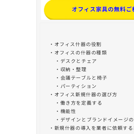
・
オフィス什器の役割
・
オフィスの什器の種類
・
デスクとチェア
・
収納・整理
・
会議テーブルと椅子
・
パーティション
・
オフィス新規什器の選び方
・
働き方を定義する
・
機能性
・
デザインとブランドイメージ
・
新規什器の導入を業者に依頼する